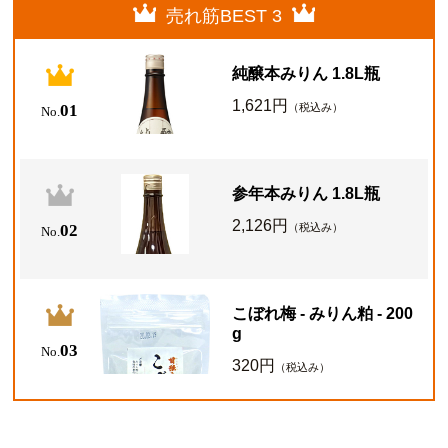
売れ筋BEST 3
純醸本みりん 1.8L瓶
1,621円
01
（税込み）
No.
参年本みりん 1.8L瓶
2,126円
02
（税込み）
No.
こぼれ梅 - みりん粕 - 200
g
03
No.
320円
（税込み）